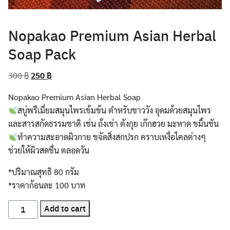
Nopakao Premium Asian Herbal
Soap Pack
Original
Current
300
฿
250
฿
price
price
Nopakao Premium Asian Herbal Soap
was:
is:
สบู่พรีเมี่ยมสมุนไพรเข้มข้น ตำหรับชาววัง อุดมด้วยสมุนไพร
300 ฿.
250 ฿.
และสารสกัดธรรมชาติ เช่น ถั่งเช่า ตังกุย เก๊กฮวย มะหาด ขมิ้นชัน
ทำความสะอาดผิวกาย ขจัดสิ่งสกปรก คราบเหงื่อไคลต่างๆ
ช่วยให้ผิวสดชื่น ตลอดวัน
*ปริมาณสุทธิ 80 กรัม
*ราคาก้อนละ 100 บาท
Nopakao
Add to cart
Premium