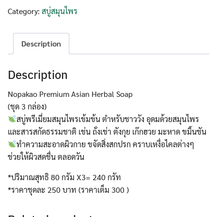
Asian
Category:
สบู่สมุนไพร
Herbal
Soap
Pack
Description
quantity
Description
Nopakao Premium Asian Herbal Soap
Username or Email Address
(ชุด 3 กล่อง)
สบู่พรีเมี่ยมสมุนไพรเข้มข้น ตำหรับชาววัง อุดมด้วยสมุนไพร
และสารสกัดธรรมชาติ เช่น ถั่งเช่า ตังกุย เก๊กฮวย มะหาด ขมิ้นชัน
Password
ทำความสะอาดผิวกาย ขจัดสิ่งสกปรก คราบเหงื่อไคลต่างๆ
Search
ช่วยให้ผิวสดชื่น ตลอดวัน
for:
Remember Me
*ปริมาณสุทธิ 80 กรัม X3= 240 กรัท
*ราคาชุดละ 250 บาท (ราคาเต็ม 300 )