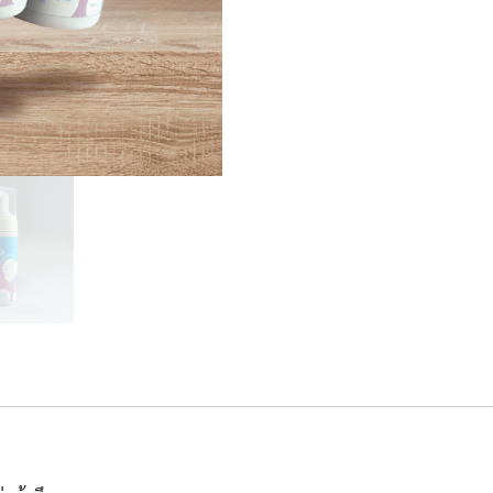
150
ml
(3
ขวด)
quantity
Search