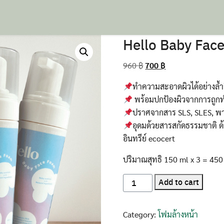
Hello​ Baby​ Fac
Original
Current
960
฿
700
฿
price
price
ทำความสะอาดผิวได้อย่างล้ำลึ
was:
is:
พร้อมปกป้องผิวจากการถูกท
960 ฿.
700 ฿.
ปราศจาก​สาร​ SLS​, SLES, พ
อุดมด้วยสารสกัดธรรมชาติ​ 
อินทรีย์ ecocert
ปริมาณสุทธิ 150 ml x 3 = 450
Hello​
Add to cart
Baby​
Face​
Category:
โฟมล้างหน้า
Foam