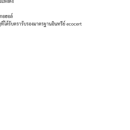
แห้งตึง
for:
Username or Email Address
กอฮอล์​
ที่ได้รับตรารับรองมาตรฐานอินทรีย์ ecocert
Password
Remember Me